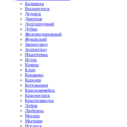
Балашиха
Воскресенск
Дедовск
Дмитров
Долгопрудный
Дубна
Железнодорожный
Жуковский
Звенигород
Зеленоград
Ивантеевка
Истра
Кимры
Клин
Конаково
Королев
Котельники
Красноармейск
Красногорск
Краснозаводск
Лобня
Люберцы
Москва
Мытищи
Ногинск