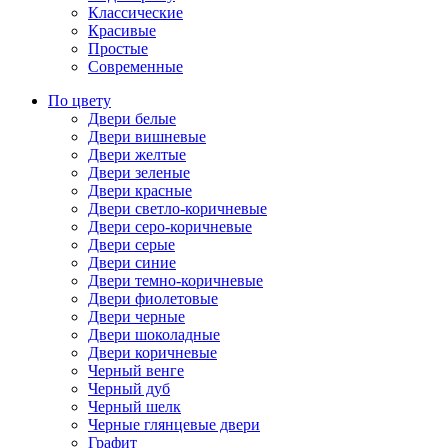
Классические
Красивые
Простые
Современные
По цвету
Двери белые
Двери вишневые
Двери желтые
Двери зеленые
Двери красные
Двери светло-коричневые
Двери серо-коричневые
Двери серые
Двери синие
Двери темно-коричневые
Двери фиолетовые
Двери черные
Двери шоколадные
Двери коричневые
Черный венге
Черный дуб
Черный шелк
Черные глянцевые двери
Графит