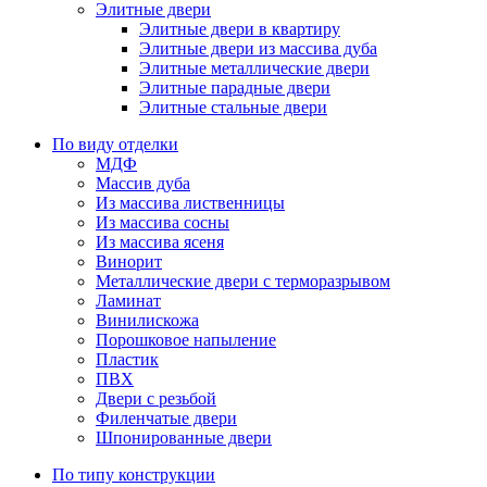
Элитные двери
Элитные двери в квартиру
Элитные двери из массива дуба
Элитные металлические двери
Элитные парадные двери
Элитные стальные двери
По виду отделки
МДФ
Массив дуба
Из массива лиственницы
Из массива сосны
Из массива ясеня
Винорит
Металлические двери с терморазрывом
Ламинат
Винилискожа
Порошковое напыление
Пластик
ПВХ
Двери с резьбой
Филенчатые двери
Шпонированные двери
По типу конструкции