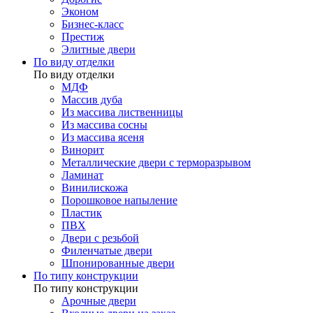
Эконом
Бизнес-класс
Престиж
Элитные двери
По виду отделки
По виду отделки
МДФ
Массив дуба
Из массива лиственницы
Из массива сосны
Из массива ясеня
Винорит
Металлические двери с терморазрывом
Ламинат
Винилискожа
Порошковое напыление
Пластик
ПВХ
Двери с резьбой
Филенчатые двери
Шпонированные двери
По типу конструкции
По типу конструкции
Арочные двери