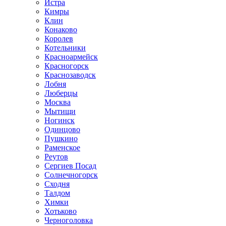
Истра
Кимры
Клин
Конаково
Королев
Котельники
Красноармейск
Красногорск
Краснозаводск
Лобня
Люберцы
Москва
Мытищи
Ногинск
Одинцово
Пушкино
Раменское
Реутов
Сергиев Посад
Солнечногорск
Сходня
Талдом
Химки
Хотьково
Черноголовка