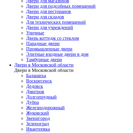
Двери для магазинов
Двери для подсобных помещений
Двери для ресторанов
Двери для складов
Для технических помещений
Двери для учреждений
Уличные
Дверь коттедж со стеклом
Парадные двери
Промышленные двери
Элитные входные двери в дом
Тамбурные двери
Двери в Московской области
Двери в Московской области
Балашиха
Воскресенск
Дедовск
Дмитров
Долгопрудный
Дубна
Железнодорожный
Жуковский
Звенигород
Зеленоград
Ивантеевка