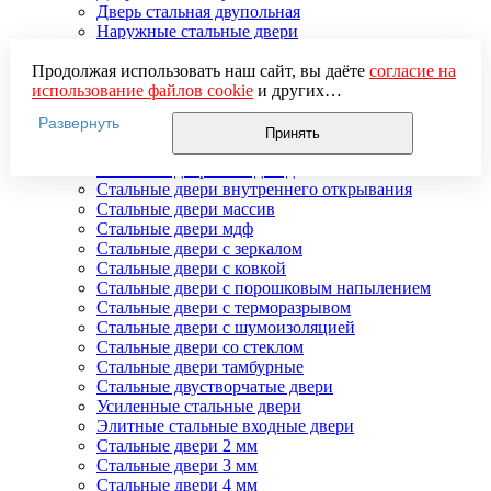
Дверь стальная двупольная
Наружные стальные двери
Недорогие стальные двери
Распродажа стальных дверей
Продолжая использовать наш сайт, вы даёте
согласие на
Стальная дверь в дом
использование файлов cookie
и других
Стальная дверь на дачу
пользовательских данных (включая IP-адрес, сведения о
Развернуть
Стальные взломостойкие двери
местоположении, устройстве, действиях на сайте и т. п.)
Принять
Стальные входные двери в квартиру
для функционирования сайта, проведения
Стальные двери в подъезд
статистических исследований, ретаргетинга и
Стальные двери внутреннего открывания
использования систем аналитики (например,
Стальные двери массив
Яндекс.Метрика), в соответствии с нашей
Политикой
Стальные двери мдф
обработки персональных данных.
Стальные двери с зеркалом
Если вы не хотите, чтобы ваши данные обрабатывались,
Стальные двери с ковкой
настройте ограничения в браузере или покиньте сайт.
Стальные двери с порошковым напылением
Стальные двери с терморазрывом
Стальные двери с шумоизоляцией
Стальные двери со стеклом
Стальные двери тамбурные
Стальные двустворчатые двери
Усиленные стальные двери
Элитные стальные входные двери
Стальные двери 2 мм
Стальные двери 3 мм
Стальные двери 4 мм