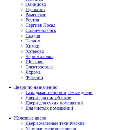
Одинцово
Пушкино
Раменское
Реутов
Сергиев Посад
Солнечногорск
Сходня
Талдом
Химки
Хотьково
Черноголовка
Щелково
Электросталь
Яхрома
Фрязино
Двери по назначению
Газо-дымо-непроницаемые двери
Двери для пищеблоков
Двери для сухих помещений
Для чистых помещений
Железные двери
Двери железные технические
Уличные железные двери