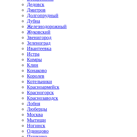
Дедовск
Дмитров
Долгопрудный
Дубна
Железнодорожный
Жуковский
Звенигород
Зеленоград
Ивантеевка
Истра
Кимры
Клин
Конаково
Королев
Котельники
Красноармейск
Красногорск
Краснозаводск
Лобня
Люберцы
Москва
Мытищи
Ногинск
Одинцово
Пушкино