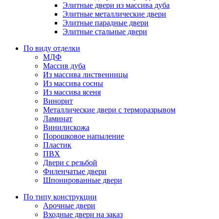
Элитные двери из массива дуба
Элитные металлические двери
Элитные парадные двери
Элитные стальные двери
По виду отделки
МДФ
Массив дуба
Из массива лиственницы
Из массива сосны
Из массива ясеня
Винорит
Металлические двери с терморазрывом
Ламинат
Винилискожа
Порошковое напыление
Пластик
ПВХ
Двери с резьбой
Филенчатые двери
Шпонированные двери
По типу конструкции
Арочные двери
Входные двери на заказ