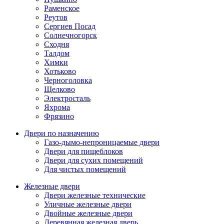
Раменское
Реутов
Сергиев Посад
Солнечногорск
Сходня
Талдом
Химки
Хотьково
Черноголовка
Щелково
Электросталь
Яхрома
Фрязино
Двери по назначению
Газо-дымо-непроницаемые двери
Двери для пищеблоков
Двери для сухих помещений
Для чистых помещений
Железные двери
Двери железные технические
Уличные железные двери
Двойные железные двери
Деревянная железная дверь