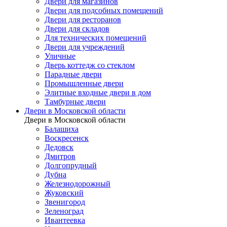
Двери для магазинов
Двери для подсобных помещений
Двери для ресторанов
Двери для складов
Для технических помещений
Двери для учреждений
Уличные
Дверь коттедж со стеклом
Парадные двери
Промышленные двери
Элитные входные двери в дом
Тамбурные двери
Двери в Московской области
Двери в Московской области
Балашиха
Воскресенск
Дедовск
Дмитров
Долгопрудный
Дубна
Железнодорожный
Жуковский
Звенигород
Зеленоград
Ивантеевка