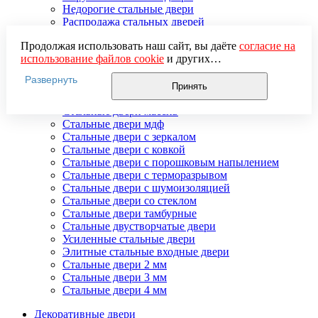
Недорогие стальные двери
Распродажа стальных дверей
Стальная дверь в дом
Продолжая использовать наш сайт, вы даёте
согласие на
Стальная дверь на дачу
использование файлов cookie
и других
Стальные взломостойкие двери
пользовательских данных (включая IP-адрес, сведения о
Стальные входные двери в квартиру
Развернуть
местоположении, устройстве, действиях на сайте и т. п.)
Стальные двери в подъезд
Принять
для функционирования сайта, проведения
Стальные двери внутреннего открывания
статистических исследований, ретаргетинга и
Стальные двери массив
использования систем аналитики (например,
Стальные двери мдф
Яндекс.Метрика), в соответствии с нашей
Политикой
Стальные двери с зеркалом
обработки персональных данных.
Стальные двери с ковкой
Если вы не хотите, чтобы ваши данные обрабатывались,
Стальные двери с порошковым напылением
настройте ограничения в браузере или покиньте сайт.
Стальные двери с терморазрывом
Стальные двери с шумоизоляцией
Стальные двери со стеклом
Стальные двери тамбурные
Стальные двустворчатые двери
Усиленные стальные двери
Элитные стальные входные двери
Стальные двери 2 мм
Стальные двери 3 мм
Стальные двери 4 мм
Декоративные двери