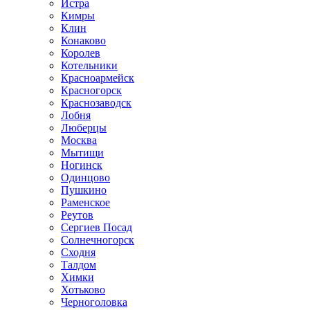
Истра
Кимры
Клин
Конаково
Королев
Котельники
Красноармейск
Красногорск
Краснозаводск
Лобня
Люберцы
Москва
Мытищи
Ногинск
Одинцово
Пушкино
Раменское
Реутов
Сергиев Посад
Солнечногорск
Сходня
Талдом
Химки
Хотьково
Черноголовка