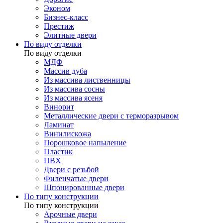
Эконом
Бизнес-класс
Престиж
Элитные двери
По виду отделки
По виду отделки
МДФ
Массив дуба
Из массива лиственницы
Из массива сосны
Из массива ясеня
Винорит
Металлические двери с терморазрывом
Ламинат
Винилискожа
Порошковое напыление
Пластик
ПВХ
Двери с резьбой
Филенчатые двери
Шпонированные двери
По типу конструкции
По типу конструкции
Арочные двери