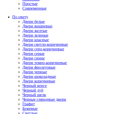
Простые
Современные
По цвету
Двери белые
Двери вишневые
Двери желтые
Двери зеленые
Двери красные
Двери светло-коричневые
Двери серо-коричневые
Двери серые
Двери синие
Двери темно-коричневые
Двери фиолетовые
Двери черные
Двери шоколадные
Двери коричневые
Черный венге
Черный дуб
Черный шелк
Черные глянцевые двери
Графит
Бежевые
Светлые