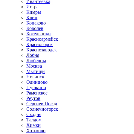
Ивантеевка
Истра
Кимры
Клин
Конаково
Королев
Котельники
Красноармейск
Красногорск
Краснозаводск
Лобня
Люберцы
Москва
Мытищи
Ногинск
Одинцово
Пушкино
Раменское
Реутов
Сергиев Посад
Солнечногорск
Сходня
Талдом
Химки
Хотьково