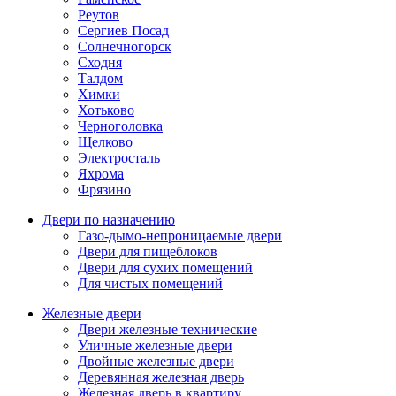
Реутов
Сергиев Посад
Солнечногорск
Сходня
Талдом
Химки
Хотьково
Черноголовка
Щелково
Электросталь
Яхрома
Фрязино
Двери по назначению
Газо-дымо-непроницаемые двери
Двери для пищеблоков
Двери для сухих помещений
Для чистых помещений
Железные двери
Двери железные технические
Уличные железные двери
Двойные железные двери
Деревянная железная дверь
Железная дверь в квартиру