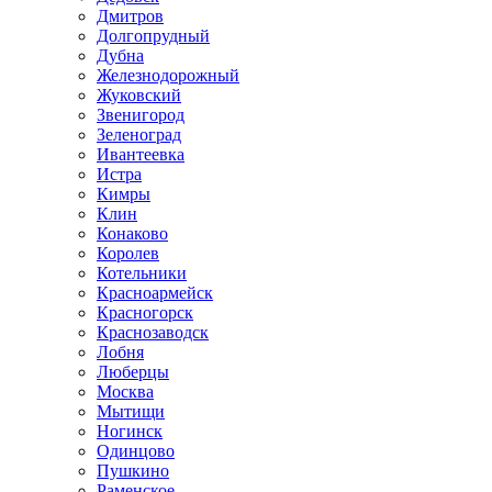
Дмитров
Долгопрудный
Дубна
Железнодорожный
Жуковский
Звенигород
Зеленоград
Ивантеевка
Истра
Кимры
Клин
Конаково
Королев
Котельники
Красноармейск
Красногорск
Краснозаводск
Лобня
Люберцы
Москва
Мытищи
Ногинск
Одинцово
Пушкино
Раменское