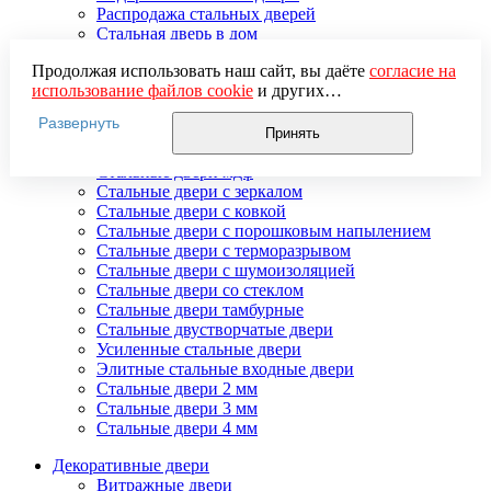
Распродажа стальных дверей
Стальная дверь в дом
Стальная дверь на дачу
Продолжая использовать наш сайт, вы даёте
согласие на
Стальные взломостойкие двери
использование файлов cookie
и других
Стальные входные двери в квартиру
пользовательских данных (включая IP-адрес, сведения о
Стальные двери в подъезд
Развернуть
местоположении, устройстве, действиях на сайте и т. п.)
Стальные двери внутреннего открывания
Принять
для функционирования сайта, проведения
Стальные двери массив
статистических исследований, ретаргетинга и
Стальные двери мдф
использования систем аналитики (например,
Стальные двери с зеркалом
Яндекс.Метрика), в соответствии с нашей
Политикой
Стальные двери с ковкой
обработки персональных данных.
Стальные двери с порошковым напылением
Если вы не хотите, чтобы ваши данные обрабатывались,
Стальные двери с терморазрывом
настройте ограничения в браузере или покиньте сайт.
Стальные двери с шумоизоляцией
Стальные двери со стеклом
Стальные двери тамбурные
Стальные двустворчатые двери
Усиленные стальные двери
Элитные стальные входные двери
Стальные двери 2 мм
Стальные двери 3 мм
Стальные двери 4 мм
Декоративные двери
Витражные двери