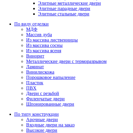
Элитные металлические двери
Элитные парадные двери
Элитные стальные двери
По виду отделки
МДФ
Массив дуба
Из массива лиственницы
Из массива сосны
Из массива ясеня
Винорит
Металлические двери с терморазрывом
Ламинат
Винилискожа
Порошковое напыление
Пластик
ПВХ
Двери с резьбой
Филенчатые двери
Шпонированные двери
По типу конструкции
Арочные двери
Входные двери на заказ
Высокие двери