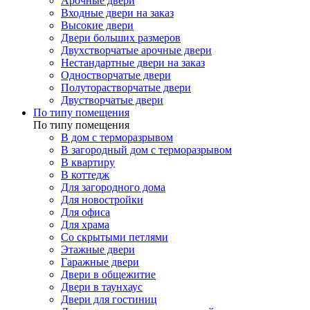
Арочные двери
Входные двери на заказ
Высокие двери
Двери больших размеров
Двухстворчатые арочные двери
Нестандартные двери на заказ
Одностворчатые двери
Полуторастворчатые двери
Двустворчатые двери
По типу помещения
По типу помещения
В дом с терморазрывом
В загородный дом с терморазрывом
В квартиру
В коттедж
Для загородного дома
Для новостройки
Для офиса
Для храма
Со скрытыми петлями
Этажные двери
Гаражные двери
Двери в общежитие
Двери в таунхаус
Двери для гостиниц