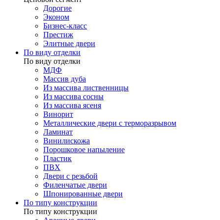
Дорогие
Эконом
Бизнес-класс
Престиж
Элитные двери
По виду отделки
По виду отделки
МДФ
Массив дуба
Из массива лиственницы
Из массива сосны
Из массива ясеня
Винорит
Металлические двери с терморазрывом
Ламинат
Винилискожа
Порошковое напыление
Пластик
ПВХ
Двери с резьбой
Филенчатые двери
Шпонированные двери
По типу конструкции
По типу конструкции