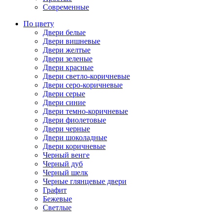
Современные
По цвету
Двери белые
Двери вишневые
Двери желтые
Двери зеленые
Двери красные
Двери светло-коричневые
Двери серо-коричневые
Двери серые
Двери синие
Двери темно-коричневые
Двери фиолетовые
Двери черные
Двери шоколадные
Двери коричневые
Черный венге
Черный дуб
Черный шелк
Черные глянцевые двери
Графит
Бежевые
Светлые