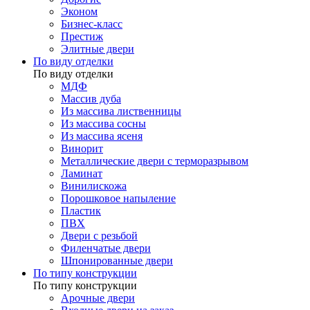
Эконом
Бизнес-класс
Престиж
Элитные двери
По виду отделки
По виду отделки
МДФ
Массив дуба
Из массива лиственницы
Из массива сосны
Из массива ясеня
Винорит
Металлические двери с терморазрывом
Ламинат
Винилискожа
Порошковое напыление
Пластик
ПВХ
Двери с резьбой
Филенчатые двери
Шпонированные двери
По типу конструкции
По типу конструкции
Арочные двери