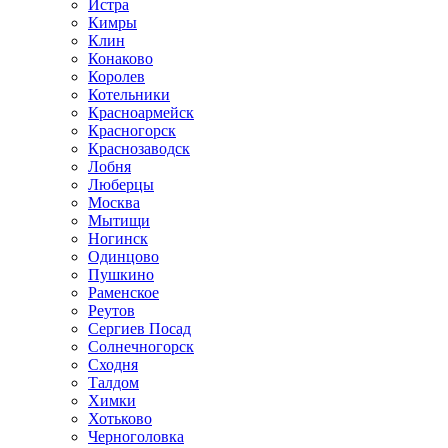
Истра
Кимры
Клин
Конаково
Королев
Котельники
Красноармейск
Красногорск
Краснозаводск
Лобня
Люберцы
Москва
Мытищи
Ногинск
Одинцово
Пушкино
Раменское
Реутов
Сергиев Посад
Солнечногорск
Сходня
Талдом
Химки
Хотьково
Черноголовка