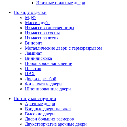
Элитные стальные двери
По виду отделки
МДФ
Массив дуба
Из массива лиственницы
Из массива сосны
Из массива ясеня
Винорит
Металлические двери с терморазрывом
Ламинат
Винилискожа
Порошковое напыление
Пластик
ПВХ
Двери с резьбой
Филенчатые двери
Шпонированные двери
По типу конструкции
Арочные двери
Входные двери на заказ
Высокие двери
Двери больших размеров
Двухстворчатые арочные двери