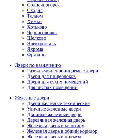
Солнечногорск
Сходня
Талдом
Химки
Хотьково
Черноголовка
Щелково
Электросталь
Яхрома
Фрязино
Двери по назначению
Газо-дымо-непроницаемые двери
Двери для пищеблоков
Двери для сухих помещений
Для чистых помещений
Железные двери
Двери железные технические
Уличные железные двери
Двойные железные двери
Деревянная железная дверь
Железная дверь в квартиру
Железная дверь в общий коридор
Железная дверь в подъезд