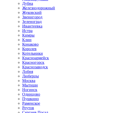
Дубна
Железнодорожный
Жуковский
Звенигород
Зеленоград
Ивантеевка
Истра
Кимры
Клин
Конаково
Королев
Котельники
Красноармейск
Красногорск
Краснозаводск
Лобня
Люберцы
Москва
Мытищи
Ногинск
Одинцово
Пушкино
Раменское
Реутов
Сергиев Посад