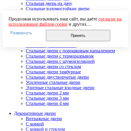
Стальная дверь на дачу
Стальные взломостойкие двери
Стальные входные двери в квартиру
Продолжая использовать наш сайт, вы даёте
согласие на
Стальные двери в подъезд
использование файлов cookie
и других
Стальные двери внутреннего открывания
пользовательских данных (включая IP-адрес, сведения о
Стальные двери массив
Развернуть
местоположении, устройстве, действиях на сайте и т. п.)
Стальные двери мдф
Принять
для функционирования сайта, проведения
Стальные двери с зеркалом
статистических исследований, ретаргетинга и
Стальные двери с ковкой
использования систем аналитики (например,
Стальные двери с порошковым напылением
Яндекс.Метрика), в соответствии с нашей
Политикой
Стальные двери с терморазрывом
обработки персональных данных.
Стальные двери с шумоизоляцией
Если вы не хотите, чтобы ваши данные обрабатывались,
Стальные двери со стеклом
настройте ограничения в браузере или покиньте сайт.
Стальные двери тамбурные
Стальные двустворчатые двери
Усиленные стальные двери
Элитные стальные входные двери
Стальные двери 2 мм
Стальные двери 3 мм
Стальные двери 4 мм
Декоративные двери
Витражные двери
С ковкой
С ковкой и стеклом