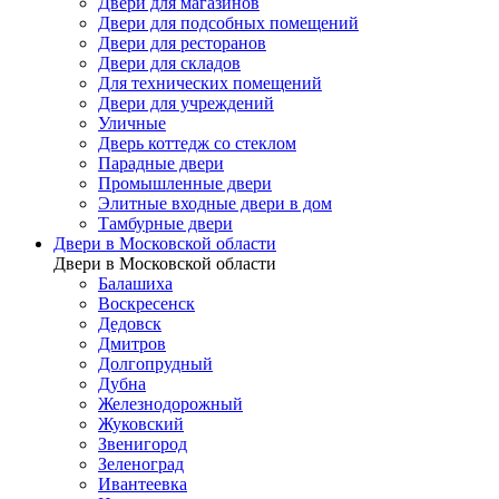
Двери для магазинов
Двери для подсобных помещений
Двери для ресторанов
Двери для складов
Для технических помещений
Двери для учреждений
Уличные
Дверь коттедж со стеклом
Парадные двери
Промышленные двери
Элитные входные двери в дом
Тамбурные двери
Двери в Московской области
Двери в Московской области
Балашиха
Воскресенск
Дедовск
Дмитров
Долгопрудный
Дубна
Железнодорожный
Жуковский
Звенигород
Зеленоград
Ивантеевка