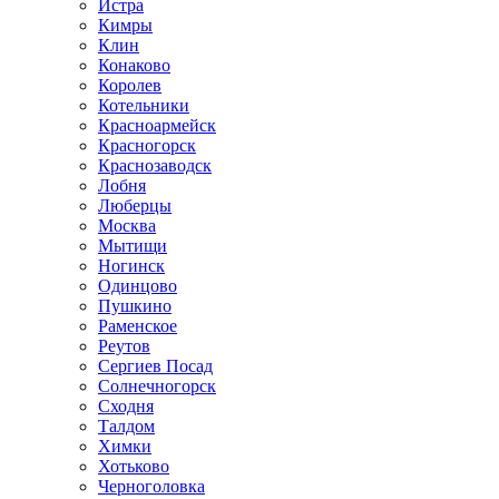
Истра
Кимры
Клин
Конаково
Королев
Котельники
Красноармейск
Красногорск
Краснозаводск
Лобня
Люберцы
Москва
Мытищи
Ногинск
Одинцово
Пушкино
Раменское
Реутов
Сергиев Посад
Солнечногорск
Сходня
Талдом
Химки
Хотьково
Черноголовка