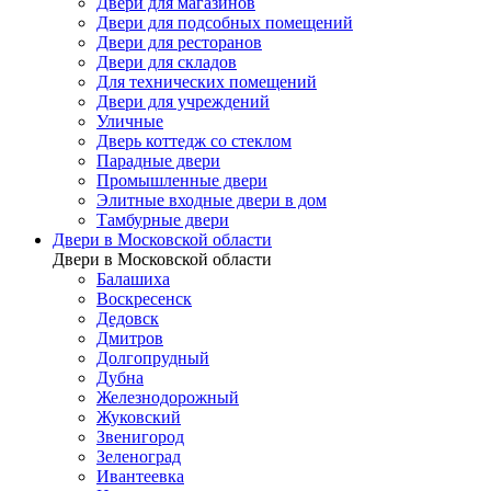
Двери для магазинов
Двери для подсобных помещений
Двери для ресторанов
Двери для складов
Для технических помещений
Двери для учреждений
Уличные
Дверь коттедж со стеклом
Парадные двери
Промышленные двери
Элитные входные двери в дом
Тамбурные двери
Двери в Московской области
Двери в Московской области
Балашиха
Воскресенск
Дедовск
Дмитров
Долгопрудный
Дубна
Железнодорожный
Жуковский
Звенигород
Зеленоград
Ивантеевка