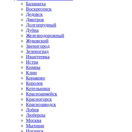
Балашиха
Воскресенск
Дедовск
Дмитров
Долгопрудный
Дубна
Железнодорожный
Жуковский
Звенигород
Зеленоград
Ивантеевка
Истра
Кимры
Клин
Конаково
Королев
Котельники
Красноармейск
Красногорск
Краснозаводск
Лобня
Люберцы
Москва
Мытищи
Ногинск