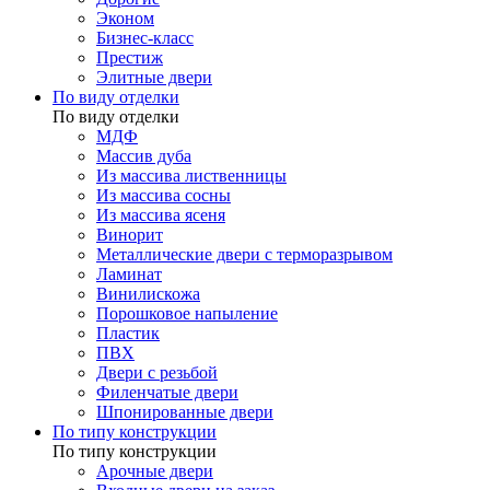
Эконом
Бизнес-класс
Престиж
Элитные двери
По виду отделки
По виду отделки
МДФ
Массив дуба
Из массива лиственницы
Из массива сосны
Из массива ясеня
Винорит
Металлические двери с терморазрывом
Ламинат
Винилискожа
Порошковое напыление
Пластик
ПВХ
Двери с резьбой
Филенчатые двери
Шпонированные двери
По типу конструкции
По типу конструкции
Арочные двери