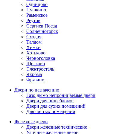
Одинцово
Пушкино
Раменское
Реутов
Сергиев Посад
Солнечногорск
Сходня
Талдом
Химки
Хотьково
Черноголовка
Щелково
Электросталь
Яхрома
Фрязино
Двери по назначению
Газо-дымо-непроницаемые двери
Двери для пищеблоков
Двери для сухих помещений
Для чистых помещений
Железные двери
Двери железные технические
Уличные железные двери