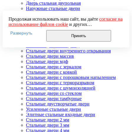
Дверь стальная двупольная
Наружные стальные двери
Недорогие стальные двери
Распродажа стальных дверей
Продолжая использовать наш сайт, вы даёте
согласие на
Стальная дверь в дом
использование файлов cookie
и других
Стальная дверь на дачу
пользовательских данных (включая IP-адрес, сведения о
Развернуть
Стальные взломостойкие двери
местоположении, устройстве, действиях на сайте и т. п.)
Принять
Стальные входные двери в квартиру
для функционирования сайта, проведения
Стальные двери в подъезд
статистических исследований, ретаргетинга и
Стальные двери внутреннего открывания
использования систем аналитики (например,
Стальные двери массив
Яндекс.Метрика), в соответствии с нашей
Политикой
Стальные двери мдф
обработки персональных данных.
Стальные двери с зеркалом
Если вы не хотите, чтобы ваши данные обрабатывались,
Стальные двери с ковкой
настройте ограничения в браузере или покиньте сайт.
Стальные двери с порошковым напылением
Стальные двери с терморазрывом
Стальные двери с шумоизоляцией
Стальные двери со стеклом
Стальные двери тамбурные
Стальные двустворчатые двери
Усиленные стальные двери
Элитные стальные входные двери
Стальные двери 2 мм
Стальные двери 3 мм
Стальные двери 4 мм