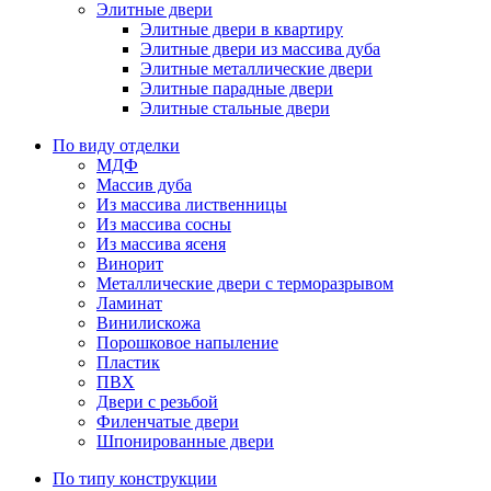
Элитные двери
Элитные двери в квартиру
Элитные двери из массива дуба
Элитные металлические двери
Элитные парадные двери
Элитные стальные двери
По виду отделки
МДФ
Массив дуба
Из массива лиственницы
Из массива сосны
Из массива ясеня
Винорит
Металлические двери с терморазрывом
Ламинат
Винилискожа
Порошковое напыление
Пластик
ПВХ
Двери с резьбой
Филенчатые двери
Шпонированные двери
По типу конструкции