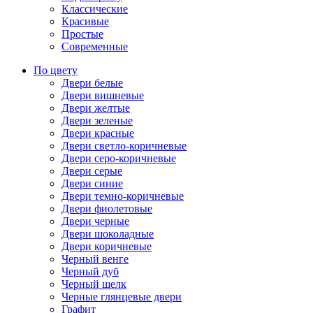
Классические
Красивые
Простые
Современные
По цвету
Двери белые
Двери вишневые
Двери желтые
Двери зеленые
Двери красные
Двери светло-коричневые
Двери серо-коричневые
Двери серые
Двери синие
Двери темно-коричневые
Двери фиолетовые
Двери черные
Двери шоколадные
Двери коричневые
Черный венге
Черный дуб
Черный шелк
Черные глянцевые двери
Графит