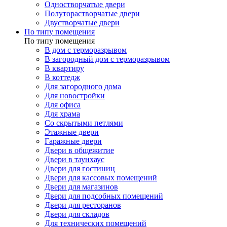
Одностворчатые двери
Полуторастворчатые двери
Двустворчатые двери
По типу помещения
По типу помещения
В дом с терморазрывом
В загородный дом с терморазрывом
В квартиру
В коттедж
Для загородного дома
Для новостройки
Для офиса
Для храма
Со скрытыми петлями
Этажные двери
Гаражные двери
Двери в общежитие
Двери в таунхаус
Двери для гостиниц
Двери для кассовых помещений
Двери для магазинов
Двери для подсобных помещений
Двери для ресторанов
Двери для складов
Для технических помещений