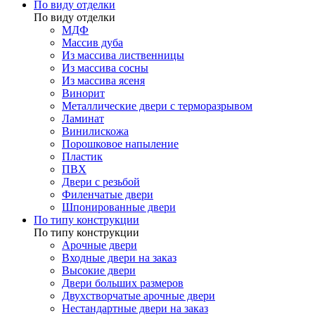
По виду отделки
По виду отделки
МДФ
Массив дуба
Из массива лиственницы
Из массива сосны
Из массива ясеня
Винорит
Металлические двери с терморазрывом
Ламинат
Винилискожа
Порошковое напыление
Пластик
ПВХ
Двери с резьбой
Филенчатые двери
Шпонированные двери
По типу конструкции
По типу конструкции
Арочные двери
Входные двери на заказ
Высокие двери
Двери больших размеров
Двухстворчатые арочные двери
Нестандартные двери на заказ