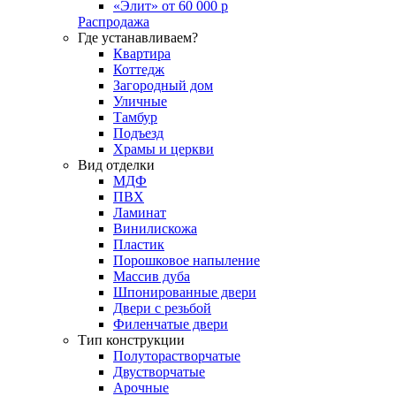
«Элит» от 60 000 р
Распродажа
Где устанавливаем?
Квартира
Коттедж
Загородный дом
Уличные
Тамбур
Подъезд
Храмы и церкви
Вид отделки
МДФ
ПВХ
Ламинат
Винилискожа
Пластик
Порошковое напыление
Массив дуба
Шпонированные двери
Двери с резьбой
Филенчатые двери
Тип конструкции
Полуторастворчатые
Двустворчатые
Арочные