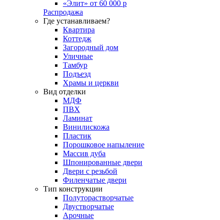
«Элит» от 60 000 р
Распродажа
Где устанавливаем?
Квартира
Коттедж
Загородный дом
Уличные
Тамбур
Подъезд
Храмы и церкви
Вид отделки
МДФ
ПВХ
Ламинат
Винилискожа
Пластик
Порошковое напыление
Массив дуба
Шпонированные двери
Двери с резьбой
Филенчатые двери
Тип конструкции
Полуторастворчатые
Двустворчатые
Арочные