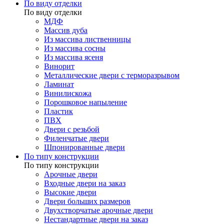
По виду отделки
По виду отделки
МДФ
Массив дуба
Из массива лиственницы
Из массива сосны
Из массива ясеня
Винорит
Металлические двери с терморазрывом
Ламинат
Винилискожа
Порошковое напыление
Пластик
ПВХ
Двери с резьбой
Филенчатые двери
Шпонированные двери
По типу конструкции
По типу конструкции
Арочные двери
Входные двери на заказ
Высокие двери
Двери больших размеров
Двухстворчатые арочные двери
Нестандартные двери на заказ