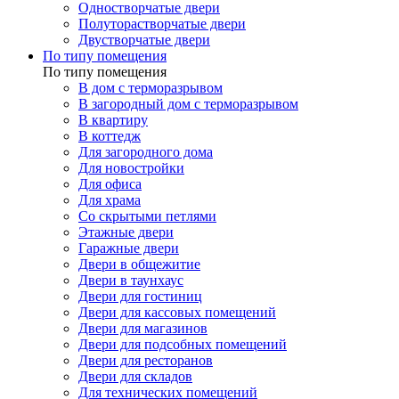
Одностворчатые двери
Полуторастворчатые двери
Двустворчатые двери
По типу помещения
По типу помещения
В дом с терморазрывом
В загородный дом с терморазрывом
В квартиру
В коттедж
Для загородного дома
Для новостройки
Для офиса
Для храма
Со скрытыми петлями
Этажные двери
Гаражные двери
Двери в общежитие
Двери в таунхаус
Двери для гостиниц
Двери для кассовых помещений
Двери для магазинов
Двери для подсобных помещений
Двери для ресторанов
Двери для складов
Для технических помещений