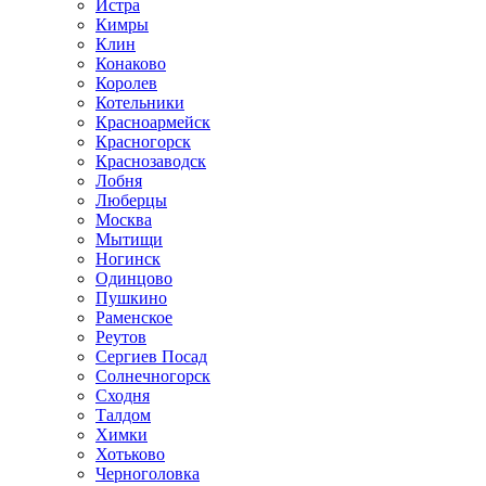
Истра
Кимры
Клин
Конаково
Королев
Котельники
Красноармейск
Красногорск
Краснозаводск
Лобня
Люберцы
Москва
Мытищи
Ногинск
Одинцово
Пушкино
Раменское
Реутов
Сергиев Посад
Солнечногорск
Сходня
Талдом
Химки
Хотьково
Черноголовка