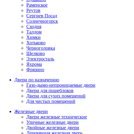
Раменское
Реутов
Сергиев Посад
Солнечногорск
Сходня
Талдом
Химки
Хотьково
Черноголовка
Щелково
Электросталь
Яхрома
Фрязино
Двери по назначению
Газо-дымо-непроницаемые двери
Двери для пищеблоков
Двери для сухих помещений
Для чистых помещений
Железные двери
Двери железные технические
Уличные железные двери
Двойные железные двери
Деревянная железная дверь