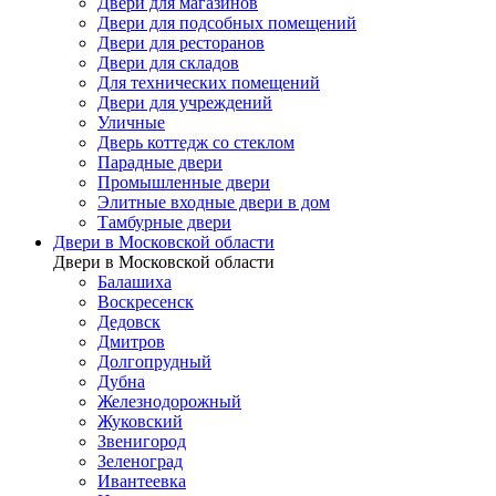
Двери для магазинов
Двери для подсобных помещений
Двери для ресторанов
Двери для складов
Для технических помещений
Двери для учреждений
Уличные
Дверь коттедж со стеклом
Парадные двери
Промышленные двери
Элитные входные двери в дом
Тамбурные двери
Двери в Московской области
Двери в Московской области
Балашиха
Воскресенск
Дедовск
Дмитров
Долгопрудный
Дубна
Железнодорожный
Жуковский
Звенигород
Зеленоград
Ивантеевка