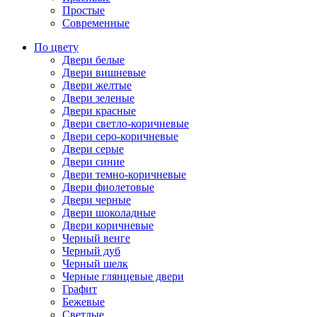
Простые
Современные
По цвету
Двери белые
Двери вишневые
Двери желтые
Двери зеленые
Двери красные
Двери светло-коричневые
Двери серо-коричневые
Двери серые
Двери синие
Двери темно-коричневые
Двери фиолетовые
Двери черные
Двери шоколадные
Двери коричневые
Черный венге
Черный дуб
Черный шелк
Черные глянцевые двери
Графит
Бежевые
Светлые