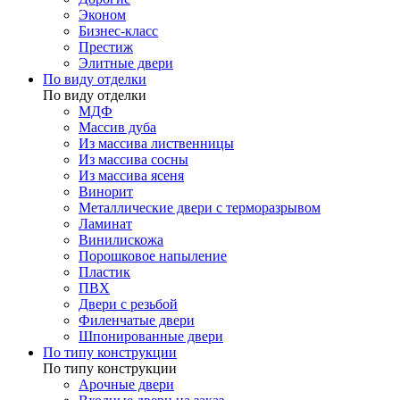
Эконом
Бизнес-класс
Престиж
Элитные двери
По виду отделки
По виду отделки
МДФ
Массив дуба
Из массива лиственницы
Из массива сосны
Из массива ясеня
Винорит
Металлические двери с терморазрывом
Ламинат
Винилискожа
Порошковое напыление
Пластик
ПВХ
Двери с резьбой
Филенчатые двери
Шпонированные двери
По типу конструкции
По типу конструкции
Арочные двери