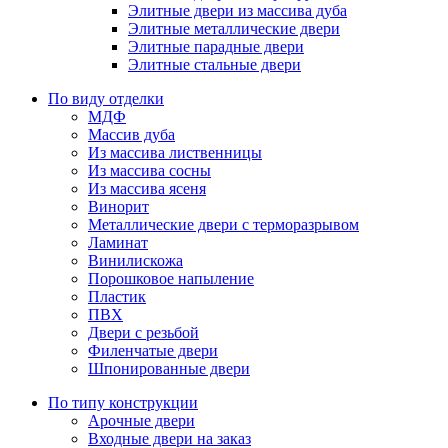
Элитные двери из массива дуба
Элитные металлические двери
Элитные парадные двери
Элитные стальные двери
По виду отделки
МДФ
Массив дуба
Из массива лиственницы
Из массива сосны
Из массива ясеня
Винорит
Металлические двери с терморазрывом
Ламинат
Винилискожа
Порошковое напыление
Пластик
ПВХ
Двери с резьбой
Филенчатые двери
Шпонированные двери
По типу конструкции
Арочные двери
Входные двери на заказ