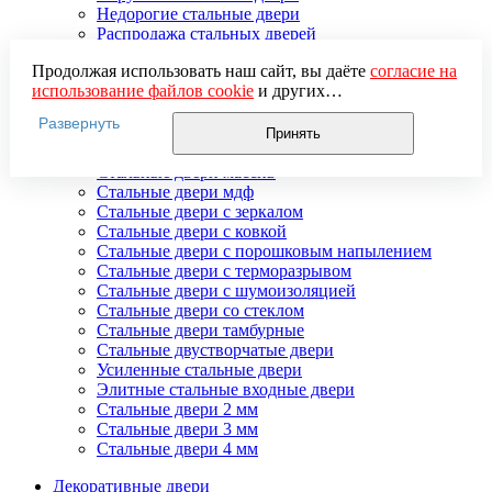
Недорогие стальные двери
Распродажа стальных дверей
Стальная дверь в дом
Продолжая использовать наш сайт, вы даёте
согласие на
Стальная дверь на дачу
использование файлов cookie
и других
Стальные взломостойкие двери
пользовательских данных (включая IP-адрес, сведения о
Стальные входные двери в квартиру
Развернуть
местоположении, устройстве, действиях на сайте и т. п.)
Стальные двери в подъезд
Принять
для функционирования сайта, проведения
Стальные двери внутреннего открывания
статистических исследований, ретаргетинга и
Стальные двери массив
использования систем аналитики (например,
Стальные двери мдф
Яндекс.Метрика), в соответствии с нашей
Политикой
Стальные двери с зеркалом
обработки персональных данных.
Стальные двери с ковкой
Если вы не хотите, чтобы ваши данные обрабатывались,
Стальные двери с порошковым напылением
настройте ограничения в браузере или покиньте сайт.
Стальные двери с терморазрывом
Стальные двери с шумоизоляцией
Стальные двери со стеклом
Стальные двери тамбурные
Стальные двустворчатые двери
Усиленные стальные двери
Элитные стальные входные двери
Стальные двери 2 мм
Стальные двери 3 мм
Стальные двери 4 мм
Декоративные двери