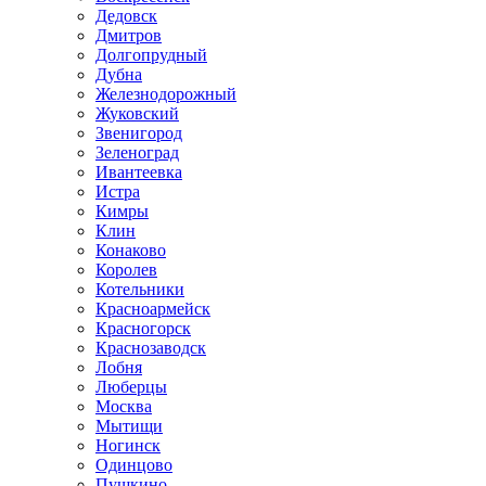
Дедовск
Дмитров
Долгопрудный
Дубна
Железнодорожный
Жуковский
Звенигород
Зеленоград
Ивантеевка
Истра
Кимры
Клин
Конаково
Королев
Котельники
Красноармейск
Красногорск
Краснозаводск
Лобня
Люберцы
Москва
Мытищи
Ногинск
Одинцово
Пушкино