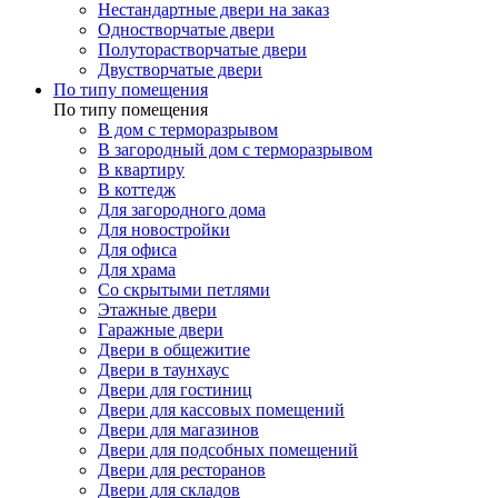
Нестандартные двери на заказ
Одностворчатые двери
Полуторастворчатые двери
Двустворчатые двери
По типу помещения
По типу помещения
В дом с терморазрывом
В загородный дом с терморазрывом
В квартиру
В коттедж
Для загородного дома
Для новостройки
Для офиса
Для храма
Со скрытыми петлями
Этажные двери
Гаражные двери
Двери в общежитие
Двери в таунхаус
Двери для гостиниц
Двери для кассовых помещений
Двери для магазинов
Двери для подсобных помещений
Двери для ресторанов
Двери для складов