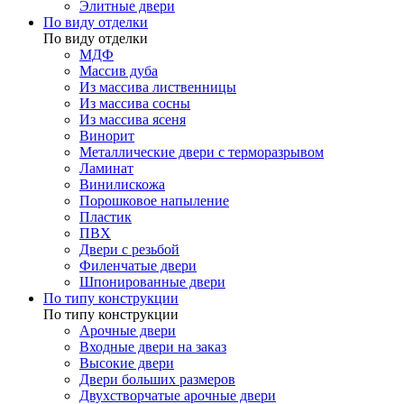
Элитные двери
По виду отделки
По виду отделки
МДФ
Массив дуба
Из массива лиственницы
Из массива сосны
Из массива ясеня
Винорит
Металлические двери с терморазрывом
Ламинат
Винилискожа
Порошковое напыление
Пластик
ПВХ
Двери с резьбой
Филенчатые двери
Шпонированные двери
По типу конструкции
По типу конструкции
Арочные двери
Входные двери на заказ
Высокие двери
Двери больших размеров
Двухстворчатые арочные двери