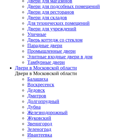
Двери для магазинов
Двери для подсобных помещений
Двери для ресторанов
Двери для складов
Для технических помещений
Двери для учреждений
Уличные
Дверь коттедж со стеклом
Парадные двери
Промышленные двери
Элитные входные двери в дом
Тамбурные двери
Двери в Московской области
Двери в Московской области
Балашиха
Воскресенск
Дедовск
Дмитров
Долгопрудный
Дубна
Железнодорожный
Жуковский
Звенигород
Зеленоград
Ивантеевка