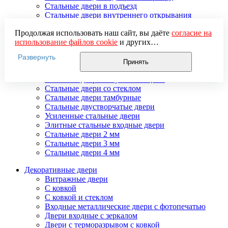
Стальные двери в подъезд
Стальные двери внутреннего открывания
Стальные двери массив
Продолжая использовать наш сайт, вы даёте
согласие на
Стальные двери мдф
использование файлов cookie
и других
Стальные двери с зеркалом
пользовательских данных (включая IP-адрес, сведения о
Стальные двери с ковкой
Развернуть
местоположении, устройстве, действиях на сайте и т. п.)
Стальные двери с порошковым напылением
Принять
для функционирования сайта, проведения
Стальные двери с терморазрывом
статистических исследований, ретаргетинга и
Стальные двери с шумоизоляцией
использования систем аналитики (например,
Стальные двери со стеклом
Яндекс.Метрика), в соответствии с нашей
Политикой
Стальные двери тамбурные
обработки персональных данных.
Стальные двустворчатые двери
Если вы не хотите, чтобы ваши данные обрабатывались,
Усиленные стальные двери
настройте ограничения в браузере или покиньте сайт.
Элитные стальные входные двери
Стальные двери 2 мм
Стальные двери 3 мм
Стальные двери 4 мм
Декоративные двери
Витражные двери
С ковкой
С ковкой и стеклом
Входные металлические двери с фотопечатью
Двери входные с зеркалом
Двери с терморазрывом с ковкой