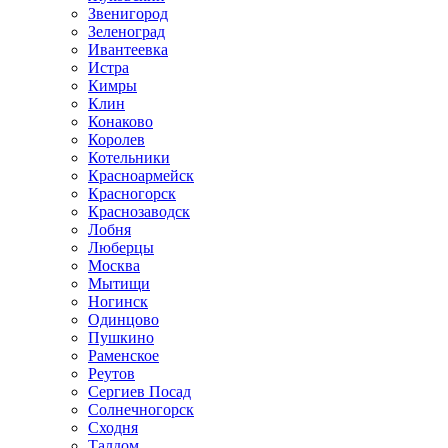
Звенигород
Зеленоград
Ивантеевка
Истра
Кимры
Клин
Конаково
Королев
Котельники
Красноармейск
Красногорск
Краснозаводск
Лобня
Люберцы
Москва
Мытищи
Ногинск
Одинцово
Пушкино
Раменское
Реутов
Сергиев Посад
Солнечногорск
Сходня
Талдом