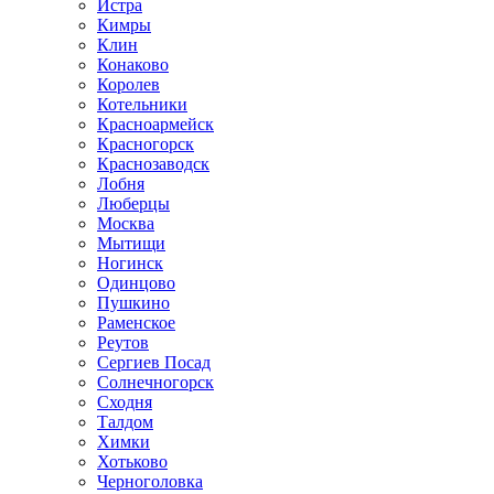
Истра
Кимры
Клин
Конаково
Королев
Котельники
Красноармейск
Красногорск
Краснозаводск
Лобня
Люберцы
Москва
Мытищи
Ногинск
Одинцово
Пушкино
Раменское
Реутов
Сергиев Посад
Солнечногорск
Сходня
Талдом
Химки
Хотьково
Черноголовка