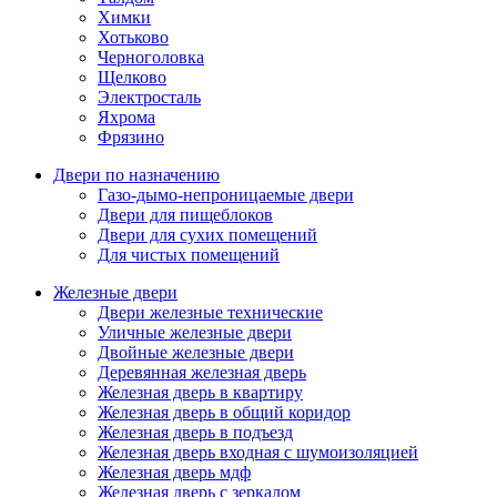
Химки
Хотьково
Черноголовка
Щелково
Электросталь
Яхрома
Фрязино
Двери по назначению
Газо-дымо-непроницаемые двери
Двери для пищеблоков
Двери для сухих помещений
Для чистых помещений
Железные двери
Двери железные технические
Уличные железные двери
Двойные железные двери
Деревянная железная дверь
Железная дверь в квартиру
Железная дверь в общий коридор
Железная дверь в подъезд
Железная дверь входная с шумоизоляцией
Железная дверь мдф
Железная дверь с зеркалом