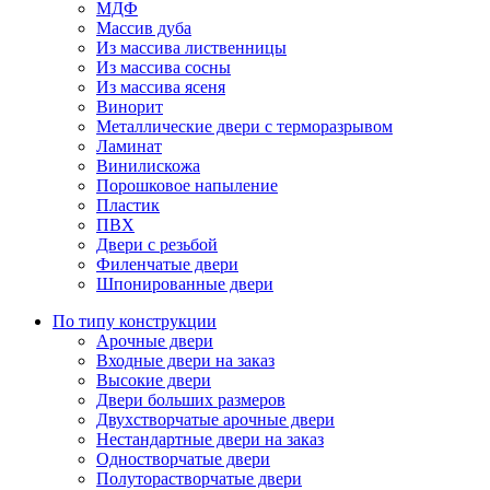
МДФ
Массив дуба
Из массива лиственницы
Из массива сосны
Из массива ясеня
Винорит
Металлические двери с терморазрывом
Ламинат
Винилискожа
Порошковое напыление
Пластик
ПВХ
Двери с резьбой
Филенчатые двери
Шпонированные двери
По типу конструкции
Арочные двери
Входные двери на заказ
Высокие двери
Двери больших размеров
Двухстворчатые арочные двери
Нестандартные двери на заказ
Одностворчатые двери
Полуторастворчатые двери