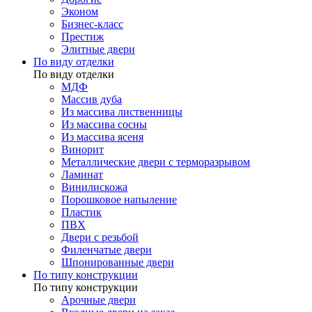
Эконом
Бизнес-класс
Престиж
Элитные двери
По виду отделки
По виду отделки
МДФ
Массив дуба
Из массива лиственницы
Из массива сосны
Из массива ясеня
Винорит
Металлические двери с терморазрывом
Ламинат
Винилискожа
Порошковое напыление
Пластик
ПВХ
Двери с резьбой
Филенчатые двери
Шпонированные двери
По типу конструкции
По типу конструкции
Арочные двери