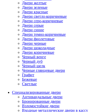
Двери желтые
Двери зеленые
Двери красные
Двери светло-коричневые
Двери серо-коричневые
Двери серые
Двери синие
Двери темно-коричневые
Двери фиолетовые
Двери черные
Двери шоколадные
Двери коричневые
Черный венге
Черный дуб
Черный шелк
Черные глянцевые двери
Графит
Бежевые
Светлые
Специализированные двери
Антивандальные двери
Бронированные двери
Взломостойкие двери
Входные металлические двери в кассу