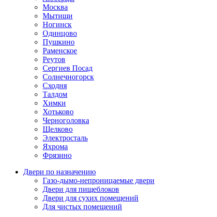
Москва
Мытищи
Ногинск
Одинцово
Пушкино
Раменское
Реутов
Сергиев Посад
Солнечногорск
Сходня
Талдом
Химки
Хотьково
Черноголовка
Щелково
Электросталь
Яхрома
Фрязино
Двери по назначению
Газо-дымо-непроницаемые двери
Двери для пищеблоков
Двери для сухих помещений
Для чистых помещений