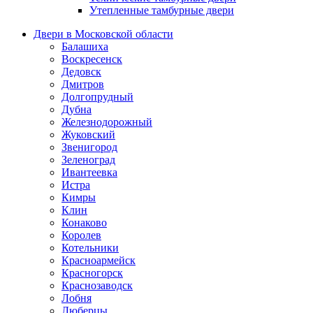
Утепленные тамбурные двери
Двери в Московской области
Балашиха
Воскресенск
Дедовск
Дмитров
Долгопрудный
Дубна
Железнодорожный
Жуковский
Звенигород
Зеленоград
Ивантеевка
Истра
Кимры
Клин
Конаково
Королев
Котельники
Красноармейск
Красногорск
Краснозаводск
Лобня
Люберцы