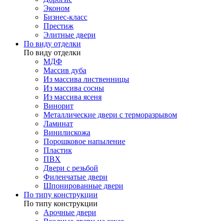
Эконом
Бизнес-класс
Престиж
Элитные двери
По виду отделки
По виду отделки
МДФ
Массив дуба
Из массива лиственницы
Из массива сосны
Из массива ясеня
Винорит
Металлические двери с терморазрывом
Ламинат
Винилискожа
Порошковое напыление
Пластик
ПВХ
Двери с резьбой
Филенчатые двери
Шпонированные двери
По типу конструкции
По типу конструкции
Арочные двери