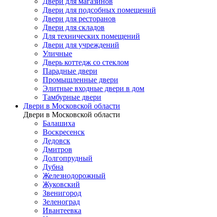
Двери для магазинов
Двери для подсобных помещений
Двери для ресторанов
Двери для складов
Для технических помещений
Двери для учреждений
Уличные
Дверь коттедж со стеклом
Парадные двери
Промышленные двери
Элитные входные двери в дом
Тамбурные двери
Двери в Московской области
Двери в Московской области
Балашиха
Воскресенск
Дедовск
Дмитров
Долгопрудный
Дубна
Железнодорожный
Жуковский
Звенигород
Зеленоград
Ивантеевка