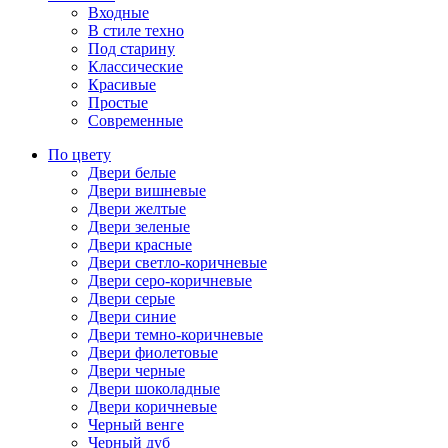
Входные
В стиле техно
Под старину
Классические
Красивые
Простые
Современные
По цвету
Двери белые
Двери вишневые
Двери желтые
Двери зеленые
Двери красные
Двери светло-коричневые
Двери серо-коричневые
Двери серые
Двери синие
Двери темно-коричневые
Двери фиолетовые
Двери черные
Двери шоколадные
Двери коричневые
Черный венге
Черный дуб