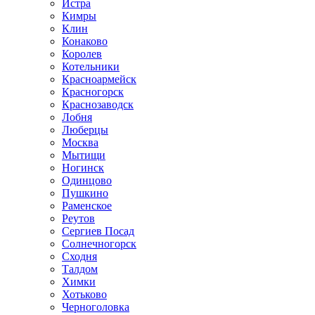
Истра
Кимры
Клин
Конаково
Королев
Котельники
Красноармейск
Красногорск
Краснозаводск
Лобня
Люберцы
Москва
Мытищи
Ногинск
Одинцово
Пушкино
Раменское
Реутов
Сергиев Посад
Солнечногорск
Сходня
Талдом
Химки
Хотьково
Черноголовка