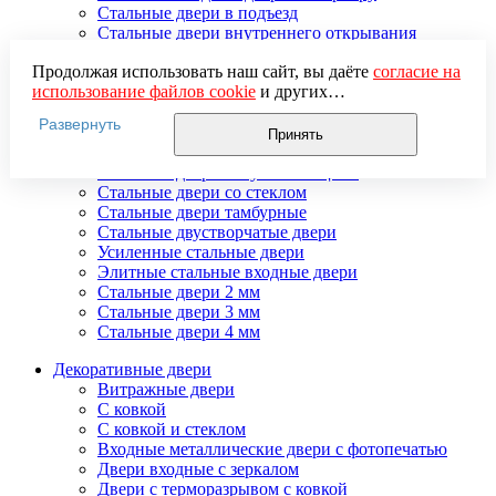
Стальные двери в подъезд
Стальные двери внутреннего открывания
Стальные двери массив
Продолжая использовать наш сайт, вы даёте
согласие на
Стальные двери мдф
использование файлов cookie
и других
Стальные двери с зеркалом
пользовательских данных (включая IP-адрес, сведения о
Стальные двери с ковкой
Развернуть
местоположении, устройстве, действиях на сайте и т. п.)
Стальные двери с порошковым напылением
Принять
для функционирования сайта, проведения
Стальные двери с терморазрывом
статистических исследований, ретаргетинга и
Стальные двери с шумоизоляцией
использования систем аналитики (например,
Стальные двери со стеклом
Яндекс.Метрика), в соответствии с нашей
Политикой
Стальные двери тамбурные
обработки персональных данных.
Стальные двустворчатые двери
Если вы не хотите, чтобы ваши данные обрабатывались,
Усиленные стальные двери
настройте ограничения в браузере или покиньте сайт.
Элитные стальные входные двери
Стальные двери 2 мм
Стальные двери 3 мм
Стальные двери 4 мм
Декоративные двери
Витражные двери
С ковкой
С ковкой и стеклом
Входные металлические двери с фотопечатью
Двери входные с зеркалом
Двери с терморазрывом с ковкой