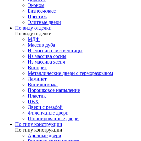
Эконом
Бизнес-класс
Престиж
Элитные двери
По виду отделки
По виду отделки
МДФ
Массив дуба
Из массива лиственницы
Из массива сосны
Из массива ясеня
Винорит
Металлические двери с терморазрывом
Ламинат
Винилискожа
Порошковое напыление
Пластик
ПВХ
Двери с резьбой
Филенчатые двери
Шпонированные двери
По типу конструкции
По типу конструкции
Арочные двери