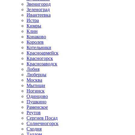
Звенигород
Зеленоград
Ивантеевка
Истра
Кимры
Клин
Конаково
Королев
Котельники
Красноармейск
Красногорск
Краснозаводск
Лобня
Люберцы
Москва
Мытищи
Ногинск
Одинцово
Пушкино
Раменское
Реутов
Сергиев Посад
Солнечногорск
Сходня
Талдом