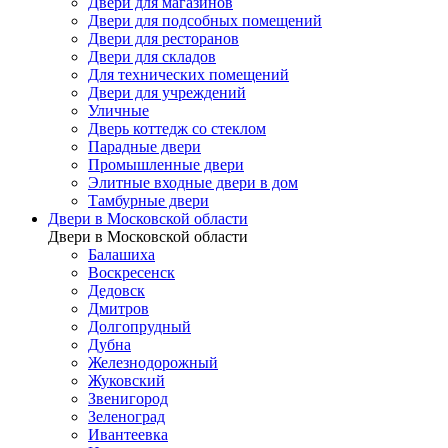
Двери для магазинов
Двери для подсобных помещений
Двери для ресторанов
Двери для складов
Для технических помещений
Двери для учреждений
Уличные
Дверь коттедж со стеклом
Парадные двери
Промышленные двери
Элитные входные двери в дом
Тамбурные двери
Двери в Московской области
Двери в Московской области
Балашиха
Воскресенск
Дедовск
Дмитров
Долгопрудный
Дубна
Железнодорожный
Жуковский
Звенигород
Зеленоград
Ивантеевка