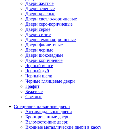
Двери желтые
Двери зеленые
Двери красные
Двери светло-коричневые
Двери серо-коричневые
Двери серые
Двери синие
Двери темно-коричневые
Двери фиолетовые
Двери черные
Двери шоколадные
Двери коричневые
Черный венге
Черный дуб
Черный шелк
Черные глянцевые двери
Графит
Бежевые
Светлые
Специализированные двери
Антивандальные двери
Бронированные двери
Взломостойкие двери
Входные металлические двери в кассу