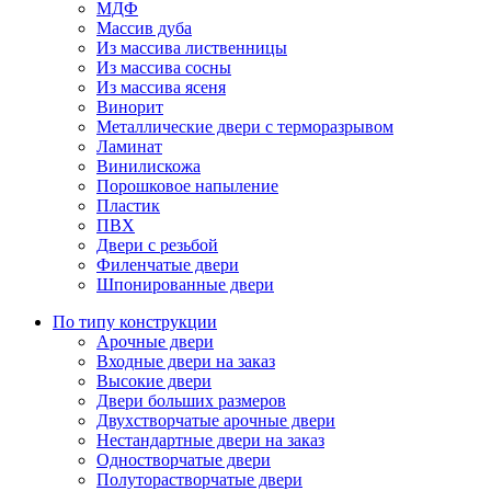
МДФ
Массив дуба
Из массива лиственницы
Из массива сосны
Из массива ясеня
Винорит
Металлические двери с терморазрывом
Ламинат
Винилискожа
Порошковое напыление
Пластик
ПВХ
Двери с резьбой
Филенчатые двери
Шпонированные двери
По типу конструкции
Арочные двери
Входные двери на заказ
Высокие двери
Двери больших размеров
Двухстворчатые арочные двери
Нестандартные двери на заказ
Одностворчатые двери
Полуторастворчатые двери