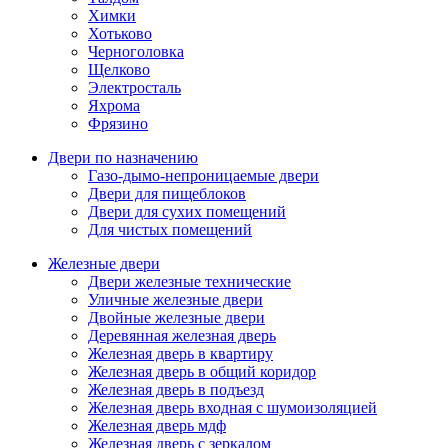
Химки
Хотьково
Черноголовка
Щелково
Электросталь
Яхрома
Фрязино
Двери по назначению
Газо-дымо-непроницаемые двери
Двери для пищеблоков
Двери для сухих помещений
Для чистых помещений
Железные двери
Двери железные технические
Уличные железные двери
Двойные железные двери
Деревянная железная дверь
Железная дверь в квартиру
Железная дверь в общий коридор
Железная дверь в подъезд
Железная дверь входная с шумоизоляцией
Железная дверь мдф
Железная дверь с зеркалом