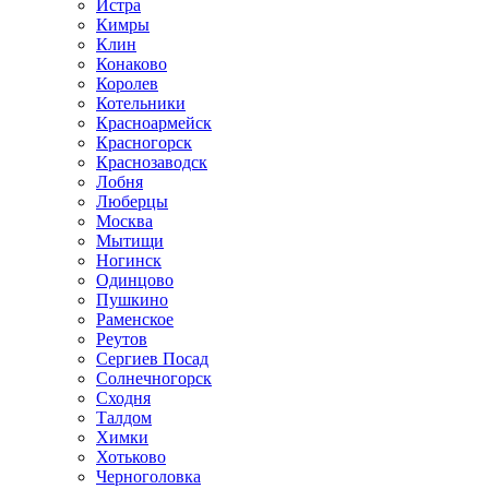
Истра
Кимры
Клин
Конаково
Королев
Котельники
Красноармейск
Красногорск
Краснозаводск
Лобня
Люберцы
Москва
Мытищи
Ногинск
Одинцово
Пушкино
Раменское
Реутов
Сергиев Посад
Солнечногорск
Сходня
Талдом
Химки
Хотьково
Черноголовка