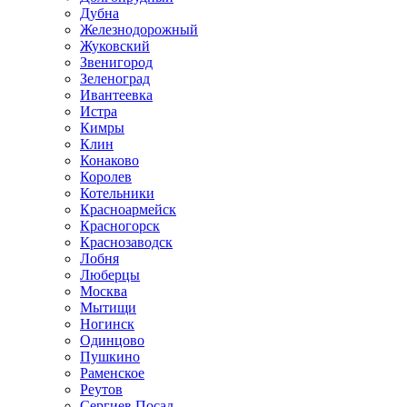
Дубна
Железнодорожный
Жуковский
Звенигород
Зеленоград
Ивантеевка
Истра
Кимры
Клин
Конаково
Королев
Котельники
Красноармейск
Красногорск
Краснозаводск
Лобня
Люберцы
Москва
Мытищи
Ногинск
Одинцово
Пушкино
Раменское
Реутов
Сергиев Посад