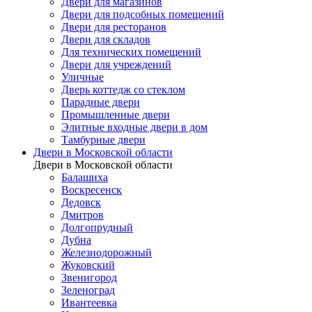
Двери для магазинов
Двери для подсобных помещений
Двери для ресторанов
Двери для складов
Для технических помещений
Двери для учреждений
Уличные
Дверь коттедж со стеклом
Парадные двери
Промышленные двери
Элитные входные двери в дом
Тамбурные двери
Двери в Московской области
Двери в Московской области
Балашиха
Воскресенск
Дедовск
Дмитров
Долгопрудный
Дубна
Железнодорожный
Жуковский
Звенигород
Зеленоград
Ивантеевка