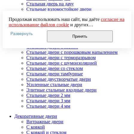
Стальная дверь на дачу
Стальные взломостойкие двери
Стальные входные двери в квартиру
Продолжая использовать наш сайт, вы даёте
согласие на
Стальные двери в подъезд
использование файлов cookie
и других
Стальные двери внутреннего открывания
пользовательских данных (включая IP-адрес, сведения о
Стальные двери массив
Развернуть
местоположении, устройстве, действиях на сайте и т. п.)
Стальные двери мдф
Принять
для функционирования сайта, проведения
Стальные двери с зеркалом
статистических исследований, ретаргетинга и
Стальные двери с ковкой
использования систем аналитики (например,
Стальные двери с порошковым напылением
Яндекс.Метрика), в соответствии с нашей
Политикой
Стальные двери с терморазрывом
обработки персональных данных.
Стальные двери с шумоизоляцией
Если вы не хотите, чтобы ваши данные обрабатывались,
Стальные двери со стеклом
настройте ограничения в браузере или покиньте сайт.
Стальные двери тамбурные
Стальные двустворчатые двери
Усиленные стальные двери
Элитные стальные входные двери
Стальные двери 2 мм
Стальные двери 3 мм
Стальные двери 4 мм
Декоративные двери
Витражные двери
С ковкой
С ковкой и стеклом