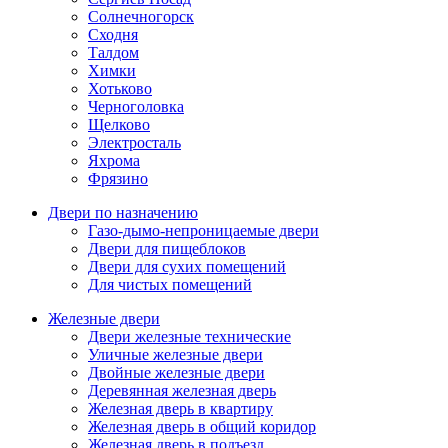
Солнечногорск
Сходня
Талдом
Химки
Хотьково
Черноголовка
Щелково
Электросталь
Яхрома
Фрязино
Двери по назначению
Газо-дымо-непроницаемые двери
Двери для пищеблоков
Двери для сухих помещений
Для чистых помещений
Железные двери
Двери железные технические
Уличные железные двери
Двойные железные двери
Деревянная железная дверь
Железная дверь в квартиру
Железная дверь в общий коридор
Железная дверь в подъезд