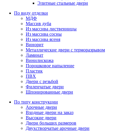
Элитные стальные двери
По виду отделки
МДФ
Массив дуба
Из массива лиственницы
Из массива сосны
Из массива ясеня
Винорит
Металлические двери с терморазрывом
Ламинат
Винилискожа
Порошковое напыление
Пластик
ПВХ
Двери с резьбой
Филенчатые двери
Шпонированные двери
По типу конструкции
Арочные двери
Входные двери на заказ
Высокие двери
Двери больших размеров
Двухстворчатые арочные двери