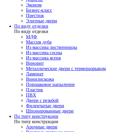
Эконом
Бизнес-класс
Престиж
Элитные двери
По виду отделки
По виду отделки
МДФ
Массив дуба
Из массива лиственницы
Из массива сосны
Из массива ясеня
Винорит
Металлические двери с терморазрывом
Ламинат
Винилискожа
Порошковое напыление
Пластик
ПВХ
Двери с резьбой
Филенчатые двери
Шпонированные двери
По типу конструкции
По типу конструкции
Арочные двери