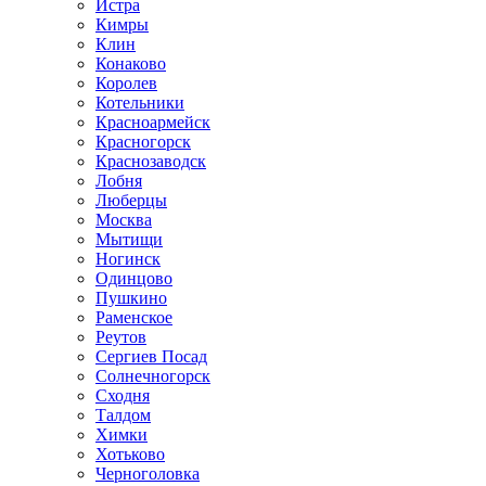
Истра
Кимры
Клин
Конаково
Королев
Котельники
Красноармейск
Красногорск
Краснозаводск
Лобня
Люберцы
Москва
Мытищи
Ногинск
Одинцово
Пушкино
Раменское
Реутов
Сергиев Посад
Солнечногорск
Сходня
Талдом
Химки
Хотьково
Черноголовка