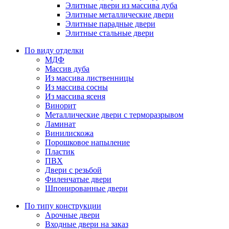
Элитные двери из массива дуба
Элитные металлические двери
Элитные парадные двери
Элитные стальные двери
По виду отделки
МДФ
Массив дуба
Из массива лиственницы
Из массива сосны
Из массива ясеня
Винорит
Металлические двери с терморазрывом
Ламинат
Винилискожа
Порошковое напыление
Пластик
ПВХ
Двери с резьбой
Филенчатые двери
Шпонированные двери
По типу конструкции
Арочные двери
Входные двери на заказ