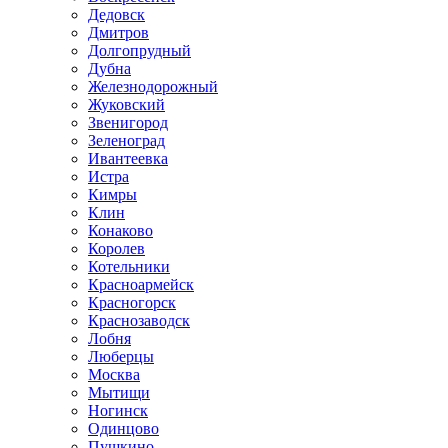
Дедовск
Дмитров
Долгопрудный
Дубна
Железнодорожный
Жуковский
Звенигород
Зеленоград
Ивантеевка
Истра
Кимры
Клин
Конаково
Королев
Котельники
Красноармейск
Красногорск
Краснозаводск
Лобня
Люберцы
Москва
Мытищи
Ногинск
Одинцово
Пушкино