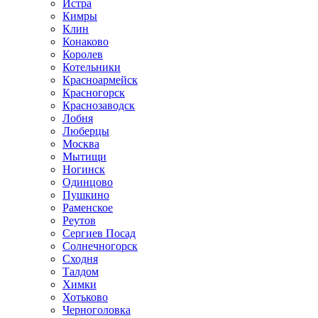
Истра
Кимры
Клин
Конаково
Королев
Котельники
Красноармейск
Красногорск
Краснозаводск
Лобня
Люберцы
Москва
Мытищи
Ногинск
Одинцово
Пушкино
Раменское
Реутов
Сергиев Посад
Солнечногорск
Сходня
Талдом
Химки
Хотьково
Черноголовка