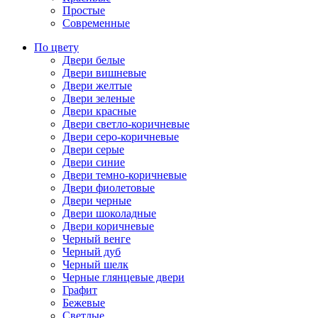
Простые
Современные
По цвету
Двери белые
Двери вишневые
Двери желтые
Двери зеленые
Двери красные
Двери светло-коричневые
Двери серо-коричневые
Двери серые
Двери синие
Двери темно-коричневые
Двери фиолетовые
Двери черные
Двери шоколадные
Двери коричневые
Черный венге
Черный дуб
Черный шелк
Черные глянцевые двери
Графит
Бежевые
Светлые