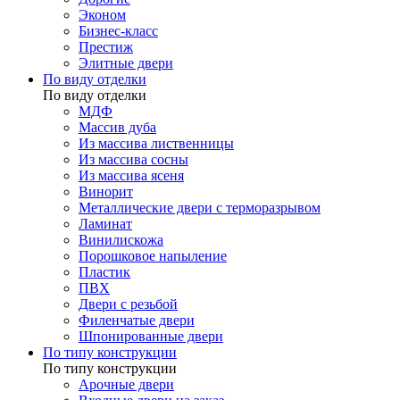
Эконом
Бизнес-класс
Престиж
Элитные двери
По виду отделки
По виду отделки
МДФ
Массив дуба
Из массива лиственницы
Из массива сосны
Из массива ясеня
Винорит
Металлические двери с терморазрывом
Ламинат
Винилискожа
Порошковое напыление
Пластик
ПВХ
Двери с резьбой
Филенчатые двери
Шпонированные двери
По типу конструкции
По типу конструкции
Арочные двери