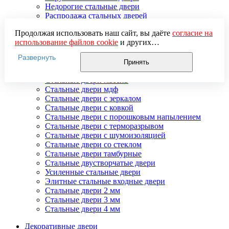
Недорогие стальные двери
Распродажа стальных дверей
Стальная дверь в дом
Продолжая использовать наш сайт, вы даёте
согласие на
Стальная дверь на дачу
использование файлов cookie
и других
Стальные взломостойкие двери
пользовательских данных (включая IP-адрес, сведения о
Стальные входные двери в квартиру
Развернуть
местоположении, устройстве, действиях на сайте и т. п.)
Стальные двери в подъезд
Принять
для функционирования сайта, проведения
Стальные двери внутреннего открывания
статистических исследований, ретаргетинга и
Стальные двери массив
использования систем аналитики (например,
Стальные двери мдф
Яндекс.Метрика), в соответствии с нашей
Политикой
Стальные двери с зеркалом
обработки персональных данных.
Стальные двери с ковкой
Если вы не хотите, чтобы ваши данные обрабатывались,
Стальные двери с порошковым напылением
настройте ограничения в браузере или покиньте сайт.
Стальные двери с терморазрывом
Стальные двери с шумоизоляцией
Стальные двери со стеклом
Стальные двери тамбурные
Стальные двустворчатые двери
Усиленные стальные двери
Элитные стальные входные двери
Стальные двери 2 мм
Стальные двери 3 мм
Стальные двери 4 мм
Декоративные двери