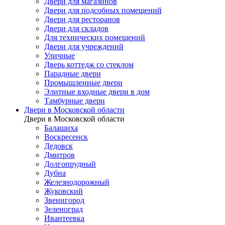
Двери для магазинов
Двери для подсобных помещений
Двери для ресторанов
Двери для складов
Для технических помещений
Двери для учреждений
Уличные
Дверь коттедж со стеклом
Парадные двери
Промышленные двери
Элитные входные двери в дом
Тамбурные двери
Двери в Московской области
Двери в Московской области
Балашиха
Воскресенск
Дедовск
Дмитров
Долгопрудный
Дубна
Железнодорожный
Жуковский
Звенигород
Зеленоград
Ивантеевка