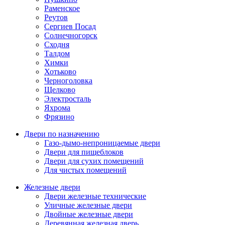
Раменское
Реутов
Сергиев Посад
Солнечногорск
Сходня
Талдом
Химки
Хотьково
Черноголовка
Щелково
Электросталь
Яхрома
Фрязино
Двери по назначению
Газо-дымо-непроницаемые двери
Двери для пищеблоков
Двери для сухих помещений
Для чистых помещений
Железные двери
Двери железные технические
Уличные железные двери
Двойные железные двери
Деревянная железная дверь